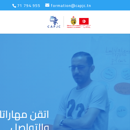
71 794 955
formation@capjc.tn
اتقن مهارات
والتواصل