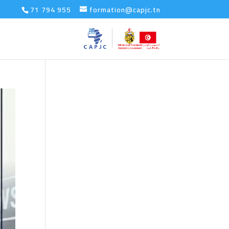
71 794 955
formation@capjc.tn