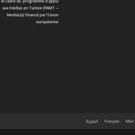
 le cadre du programme d’appui
aux médias en Tunisie (PAMT –
MediaUp) financé par l’Union
européenne
Mon 
Français
العربية