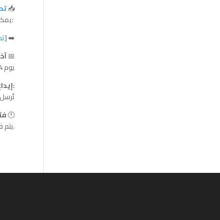
📥
تح
:يمكن
➡️ [
تح
📅
آخ
يوم 04 جوان 2026 على الساعة 10:00 صباحًا
:إيدا
تُرسل
🕚
فت
.يتم فتح العروض ي