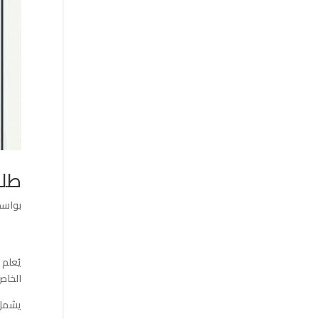
طلب عرو
بواس
يُعلم
ا
الخاص 
يشمل 